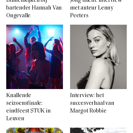
Binnenkijken bij
Jong talent: Interview
bartender Hannah Van
met auteur Lenny
Ongevalle
Peeters
Knallende
Interview: het
seizoensfinale:
succesverhaal van
eindfeest STUK in
Margot Robbie
Leuven