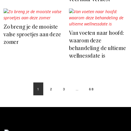
Zo breng je de mooiste
Van voeten naar hoofd:
valse sproetjes aan deze
waarom deze
zomer
behandeling de ultieme
wellnessdate is
1
2
3
…
68