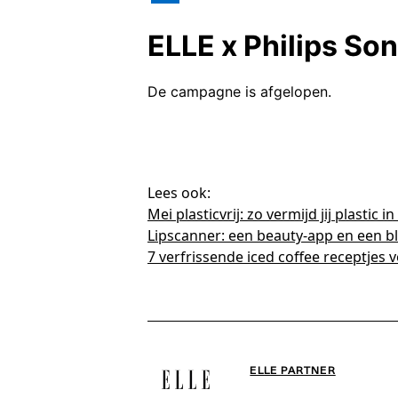
Lees ook:
Mei plasticvrij: zo vermijd jij plastic
Lipscanner: een beauty-app en een b
7 verfrissende iced coffee receptjes
ELLE PARTNER