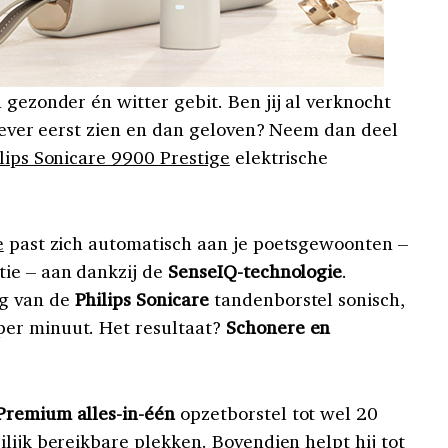
 gezonder én witter gebit. Ben jij al verknocht
liever eerst zien en dan geloven? Neem dan deel
lips Sonicare 9900 Prestige
elektrische
e
past zich automatisch aan je poetsgewoonten –
tie – aan dankzij de
SenseIQ-technologie
.
g van de
Philips Sonicare
tandenborstel sonisch,
er minuut. Het resultaat?
Schonere en
Premium alles-in-één
opzetborstel tot wel 20
lijk bereikbare plekken. Bovendien helpt hij tot