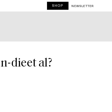
SHOP
T
NEWSLETTER
an-dieet al?