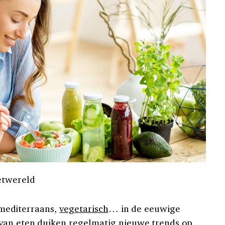
etwereld
, mediterraans,
vegetarisch
… in de eeuwige
 van eten duiken regelmatig nieuwe trends op.