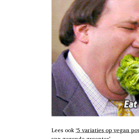
Lees ook
‘5 variaties op vegan po
van gezonde groentes’
.