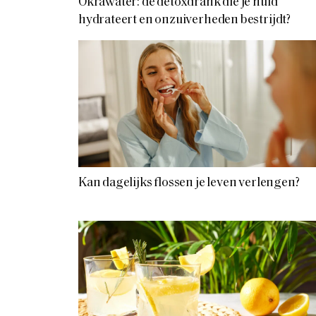
Okrawater: de detoxdrank die je huid
hydrateert en onzuiverheden bestrijdt?
Kan dagelijks flossen je leven verlengen?