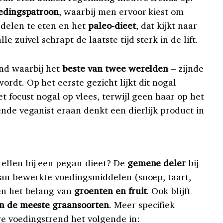
oedingspatroon
, waarbij men ervoor kiest om
delen te eten en het
paleo-dieet
, dat kijkt naar
e zuivel schrapt de laatste tijd sterk in de lift.
end waarbij het
beste van twee werelden
– zijnde
rdt. Op het eerste gezicht lijkt dit nogal
et focust nogal op vlees, terwijl geen haar op het
nde veganist eraan denkt een dierlijk product in
ellen bij een pegan-dieet? De
gemene deler
bij
van bewerkte voedingsmiddelen (snoep, taart,
en het belang van
groenten en fruit
. Ook blijft
en de meeste graansoorten
. Meer specifiek
e voedingstrend het volgende in: