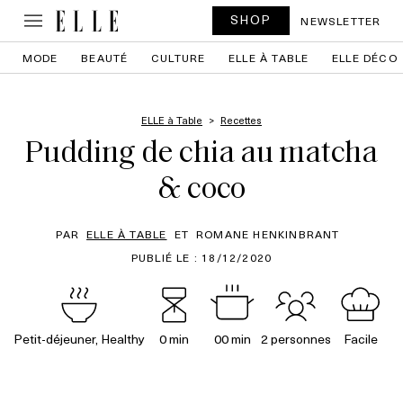
SHOP
NEWSLETTER
MODE
BEAUTÉ
CULTURE
ELLE À TABLE
ELLE DÉCO
ELLE à Table
Recettes
Pudding de chia au matcha
& coco
PAR
ELLE À TABLE
ET
ROMANE HENKINBRANT
PUBLIÉ LE : 18/12/2020
Petit-déjeuner, Healthy
0 min
00 min
2 personnes
Facile