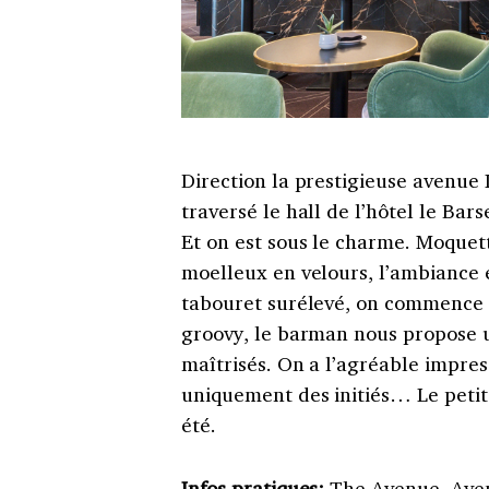
Direction la prestigieuse avenue
traversé le hall de l’hôtel le Ba
Et on est sous le charme. Moquett
moelleux en velours, l’ambiance e
tabouret surélevé, on commence 
groovy, le barman nous propose u
maîtrisés. On a l’agréable impre
uniquement des initiés…
Le peti
été.
Infos pratiques:
The Avenue
, Ave