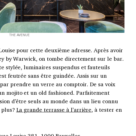
THE AVENUE
 Louise pour cette deuxième adresse. Après avoir
rsey by Warwick, on tombe directement sur le bar.
e stylée, luminaires suspendus et fauteuils
st feutrée sans être guindée. Assis sur un
par prendre un verre au comptoir. De sa voix
n mojito et un old fashioned. Parfaitement
ssion d’être seuls au monde dans un lieu connu
t plus?
La grande terrasse à l’arrière
, à tester en
nue Louise 381, 1000 Bruxelles.