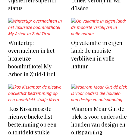
vijfsterren-superior
Uniek Verblijf in Val
status
d’Isère
Wintertip:
Op vakantie in eigen
overnachten in het
land: de mooiste
luxueuze
verblijven in volle
boomhuthotel My
natuur
Arbor in Zuid-Tirol
Ikos Kissamos: de
Waarom Moar Gut dé
nieuwe bucketlist
plek is voor ouders die
bestemming op een
houden van design en
onontdekt stukje
ontspanning