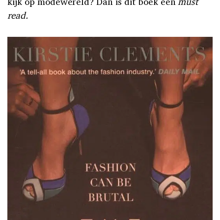
kijk op modewereld? Dan is dit boek een
must
read.