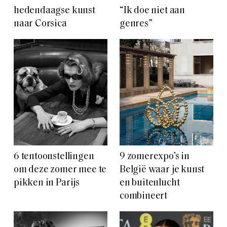
hedendaagse kunst
“Ik doe niet aan
naar Corsica
genres”
6 tentoonstellingen
9 zomerexpo’s in
om deze zomer mee te
België waar je kunst
pikken in Parijs
en buitenlucht
combineert