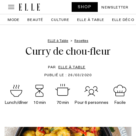
SHOP
NEWSLETTER
MODE
BEAUTÉ
CULTURE
ELLE À TABLE
ELLE DÉCO
ELLE à Table
Recettes
Curry de chou-fleur
PAR
ELLE À TABLE
PUBLIÉ LE : 26/03/2020
Lunch/dîner
10 min
70 min
Pour 6 personnes
Facile