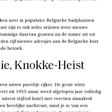
ken neer in populaire Belgische badplaatsen
st zijn er ook ieder seizoen weer nieuwe
 Sommige daarvan groeien na de zomer uit tot
en vijf nieuwe adresjes aan de Belgische kust
ende bezoek.
nie, Knokke-Heist
een nieuw pareltje rijker. De grote witte
teert uit 1955 maar werd afgelopen jaar volledig
 uiterst stijlvol hotel met veertien smaakvol
en heerlijke nachtrust, smul je er van een