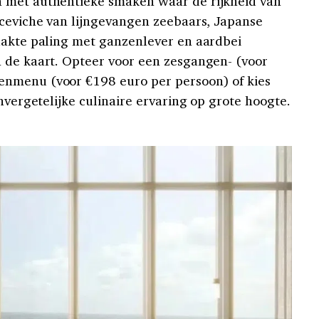
 met authentieke smaken waar de rijkheid van
 ceviche van lijngevangen zeebaars, Japanse
lakte paling met ganzenlever en aardbei
 de kaart. Opteer voor een zesgangen- (voor
nmenu (voor €198 euro per persoon) of kies
onvergetelijke culinaire ervaring op grote hoogte.