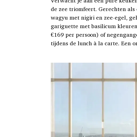
Verwacht je aan een pure keuken
de zee triomfeert. Gerechten als
wagyu met nigiri en zee-egel, ge
gariguette met basilicum kleuren
€169 per persoon) of negengange
tijdens de lunch à la carte. Een 