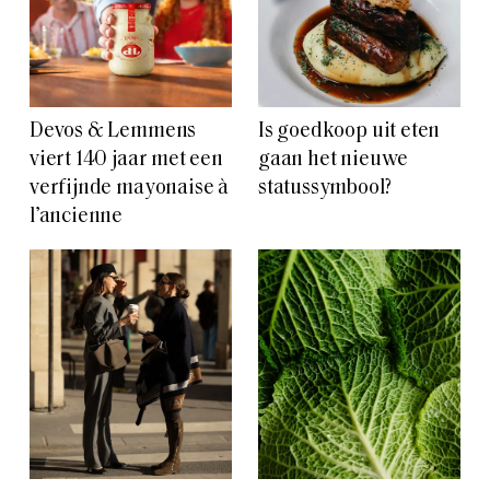
Devos & Lemmens
Is goedkoop uit eten
viert 140 jaar met een
gaan het nieuwe
verfijnde mayonaise à
statussymbool?
l’ancienne