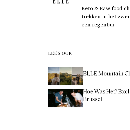
Keto & Raw food che
trekken in het zwem
een regenbui.
LEES OOK
ELLE Mountain Clu
Hoe Was Het? Excl
Brussel