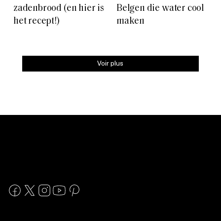
zadenbrood (en hier is
Belgen die water cool
het recept!)
maken
Voir plus