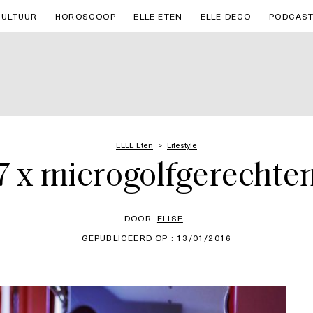
CULTUUR
HOROSCOOP
ELLE ETEN
ELLE DECO
PODCAS
ELLE Eten
Lifestyle
7 x microgolfgerechte
DOOR
ELISE
GEPUBLICEERD OP : 13/01/2016