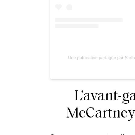
Une publication partagée par Stel
L’avant-g
McCartney 