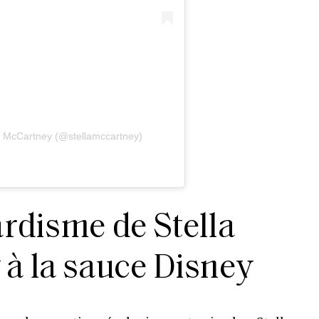
la McCartney (@stellamccartney)
ardisme de Stella
à la sauce Disney