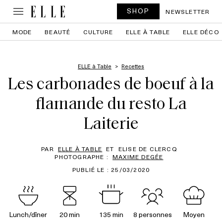
SHOP
NEWSLETTER
MODE
BEAUTÉ
CULTURE
ELLE À TABLE
ELLE DÉCO
ELLE à Table
Recettes
Les carbonades de boeuf à la
flamande du resto La
Laiterie
PAR
ELLE À TABLE
ET
ELISE DE CLERCQ
PHOTOGRAPHE :
MAXIME DEGÉE
PUBLIÉ LE : 25/03/2020
Lunch/dîner
20 min
135 min
8 personnes
Moyen