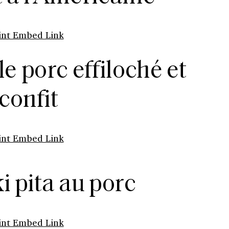
int Embed Link
le porc effiloché et
confit
int Embed Link
i pita au porc
int Embed Link