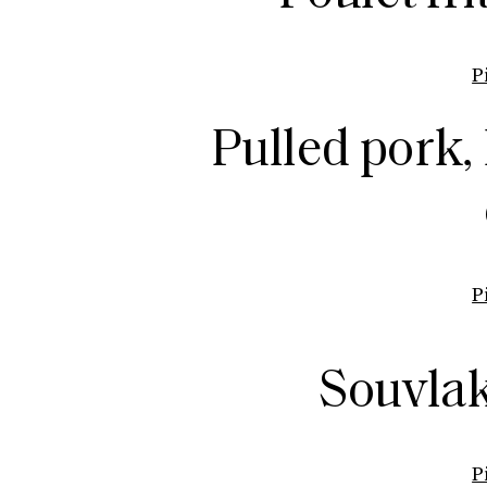
P
Pulled pork, 
P
Souvlak
P