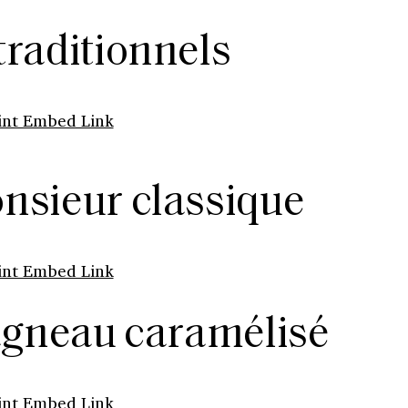
traditionnels
int Embed Link
sieur classique
int Embed Link
’agneau caramélisé
int Embed Link