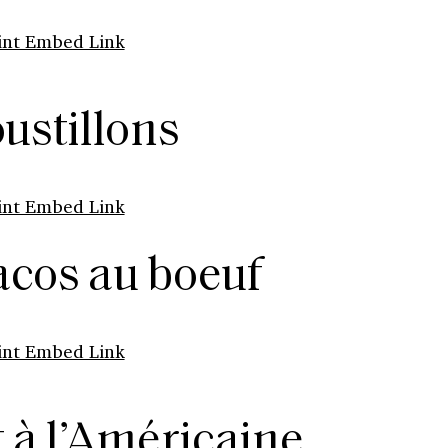
int Embed Link
ustillons
int Embed Link
tacos au boeuf
int Embed Link
t à l’Américaine