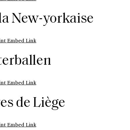
 la New-yorkaise
int Embed Link
terballen
int Embed Link
es de Liège
int Embed Link