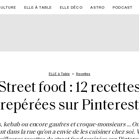
CULTURE
ELLE À TABLE
ELLE DÉCO
ASTRO
PODCAST
ELLE à Table
Recettes
Street food : 12 recette
repérées sur Pinterest
, kebab ou encore gaufres et croque-monsieurs … On
nt dans la rue qu'on a envie de les cuisiner chez soi. V