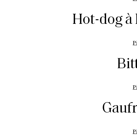
Hot-dog à
P
Bit
P
Gaufr
P