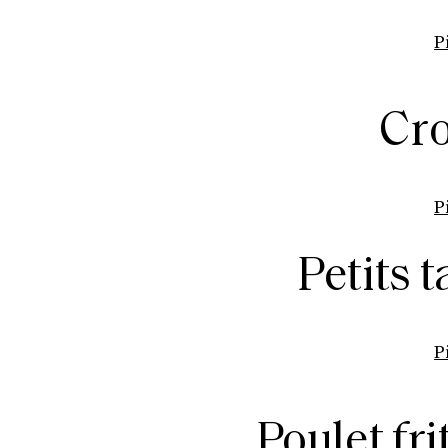
P
Cro
P
Petits 
P
Poulet fri