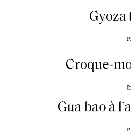
Gyoza 
P
Croque-mon
P
Gua bao à l
P