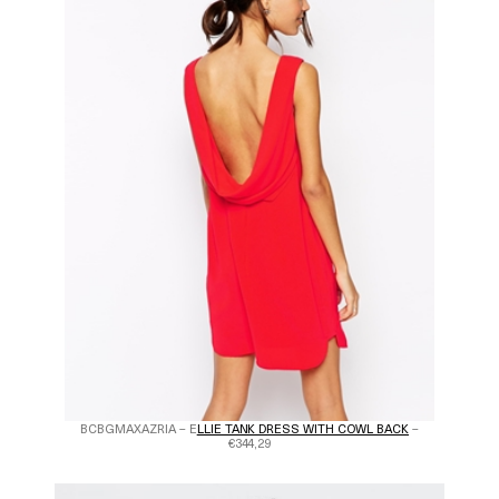
BCBGMAXAZRIA – E
LLIE TANK DRESS WITH COWL BACK
–
€344,29