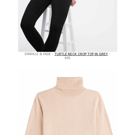
SPARKLE & FADE –
TURTLE NECK CROP TOP IN GREY
–
€35