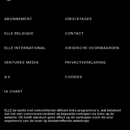
ABONNEMENT
JOBS/STAGES
ELLE BELGIQUE
CONTACT
ELLE INTERNATIONAL
JURIDISCHE VOORWAARDEN
VENTURES MEDIA
PRIVACYVERKLARING
A.V.
COOKIES
IA CHART
ELLE.be werkt met verschillende affiliate links programma’s, wat betekent
dat het een commissie verdient op bepaalde verkopen via links op de
website. Dit heeft absoluut geen effect op de aankopen noch de user
experience van de lezer op desbetreffende webshops.
Meer info