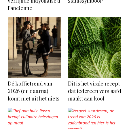
verfijnde mayonaise à
statussymbool?
l’ancienne
Dé koffietrend van
Dit is het virale recept
2026 (en daarna)
dat iedereen verslaafd
komt niet uit het niets
maakt aan kool