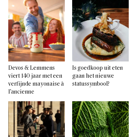
Devos & Lemmens
Is goedkoop uit eten
viert 140 jaar met een
gaan het nieuwe
verfijnde mayonaise à
statussymbool?
l’ancienne