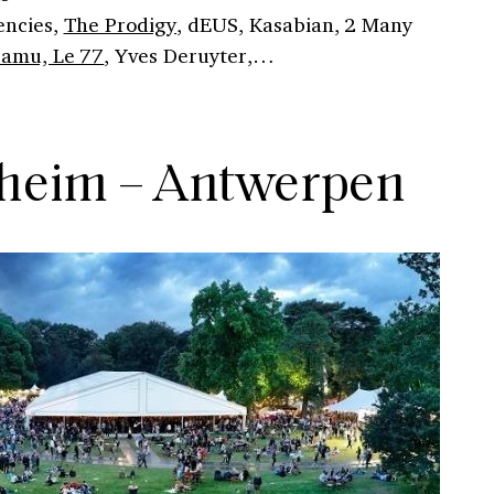
encies,
The Prodigy
, dEUS, Kasabian, 2 Many
Samu, Le 77
, Yves Deruyter,…
lheim – Antwerpen