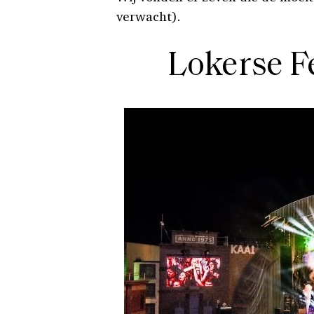
verwacht).
Lokerse F