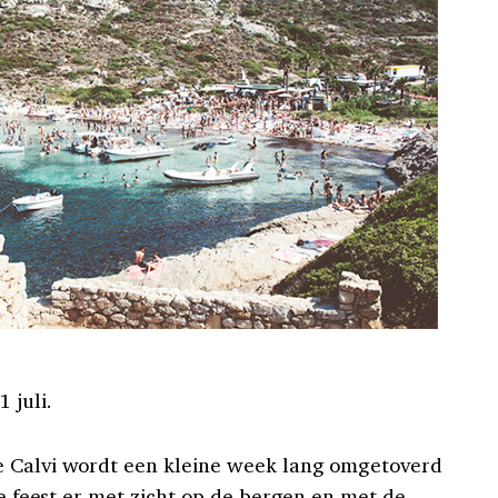
 juli.
e Calvi wordt een kleine week lang omgetoverd
 Je feest er met zicht op de bergen en met de