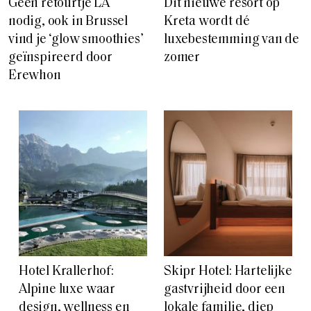
Geen retourtje LA
Dit nieuwe resort op
nodig, ook in Brussel
Kreta wordt dé
vind je ‘glow smoothies’
luxebestemming van de
geïnspireerd door
zomer
Erewhon
Hotel Krallerhof:
Skipr Hotel: Hartelijke
Alpine luxe waar
gastvrijheid door een
design, wellness en
lokale familie, diep