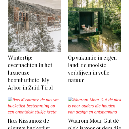
Wintertip:
Op vakantie in eigen
overnachten in het
land: de mooiste
luxueuze
verblijven in volle
boomhuthotel My
natuur
Arbor in Zuid-Tirol
Ikos Kissamos: de
Waarom Moar Gut dé
nieuwe bucketlist
plek is voor ouders die