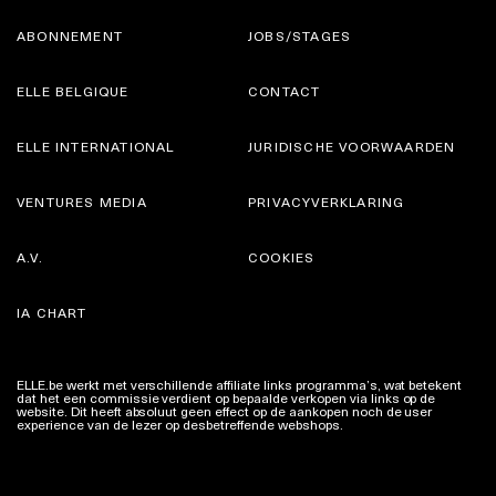
ABONNEMENT
JOBS/STAGES
ELLE BELGIQUE
CONTACT
ELLE INTERNATIONAL
JURIDISCHE VOORWAARDEN
VENTURES MEDIA
PRIVACYVERKLARING
A.V.
COOKIES
IA CHART
ELLE.be werkt met verschillende affiliate links programma’s, wat betekent
dat het een commissie verdient op bepaalde verkopen via links op de
website. Dit heeft absoluut geen effect op de aankopen noch de user
experience van de lezer op desbetreffende webshops.
Meer info