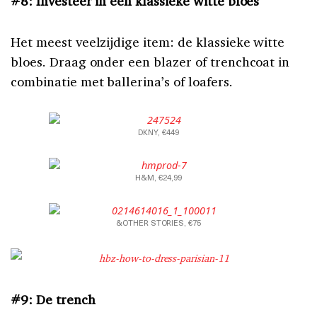
#8: Investeer in een klassieke witte bloes
Het meest veelzijdige item: de klassieke witte
bloes. Draag onder een blazer of trenchcoat in
combinatie met ballerina’s of loafers.
DKNY, €449
H&M, €24,99
&OTHER STORIES, €75
#9: De trench