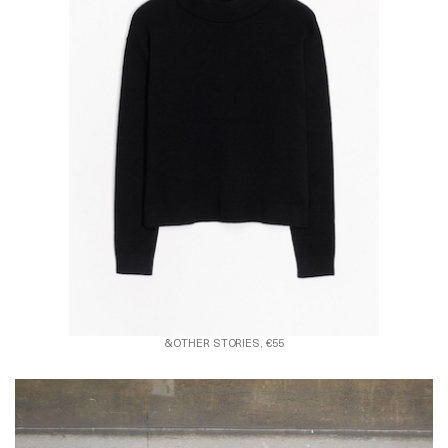
&OTHER STORIES, €55