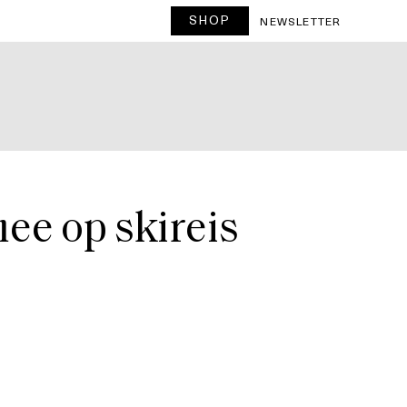
SHOP
T
NEWSLETTER
ee op skireis