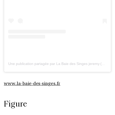
Une publication partagée par La Baie des Singes jeremy (@la.baie.des.singes.marseille)
www.la-baie-des-singes.fr
Figure