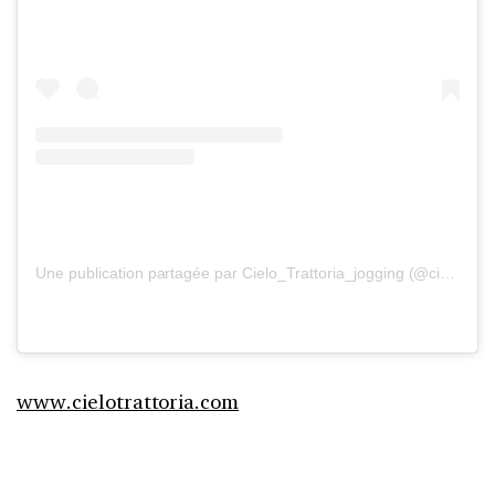
Une publication partagée par Cielo_Trattoria_jogging (@cielo_trattoria_jogging)
www.cielotrattoria.com