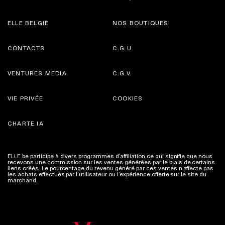
ELLE BELGIË
NOS BOUTIQUES
CONTACTS
C.G.U.
VENTURES MEDIA
C.G.V.
VIE PRIVÉE
COOKIES
CHARTE IA
ELLE.be participe à divers programmes d’affiliation ce qui signifie que nous
recevons une commission sur les ventes générées par le biais de certains
liens créés. Le pourcentage du revenu généré par ces ventes n’affecte pas
les achats effectués par l’utilisateur ou l’expérience offerte sur le site du
marchand.
Plus d'infos