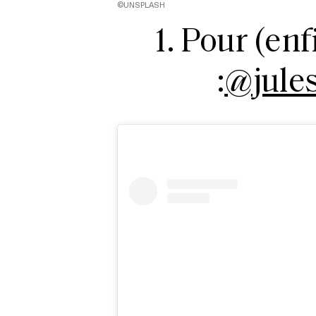
©UNSPLASH
1. Pour (enf
:
@jule