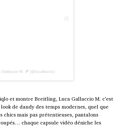
 Gallaccio M. 🍕 (@lucallaccio)
iqlo et montre Breitling, Luca Gallaccio M. c’est
un look de dandy des temps modernes, quel que
s chics mais pas prétentieuses, pantalons
n coupés… chaque capsule vidéo déniche les