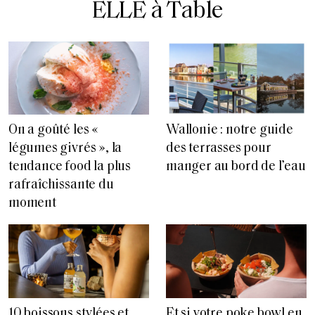
ELLE à Table
On a goûté les «
Wallonie : notre guide
légumes givrés », la
des terrasses pour
tendance food la plus
manger au bord de l’eau
rafraîchissante du
moment
10 boissons stylées et
Et si votre poke bowl en