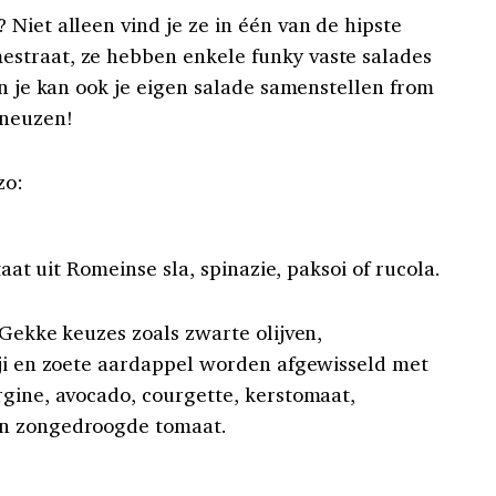
Niet alleen vind je ze in één van de hipste
straat, ze hebben enkele funky vaste salades
én je kan ook je eigen salade samenstellen from
sneuzen!
zo:
taat uit Romeinse sla, spinazie, paksoi of rucola.
 Gekke keuzes zoals zwarte olijven,
iji en zoete aardappel worden afgewisseld met
rgine, avocado, courgette, kerstomaat,
en zongedroogde tomaat.