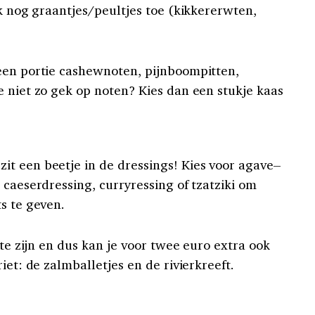
ok nog graantjes/peultjes toe (kikkererwten,
een portie cashewnoten, pijnboompitten,
e niet zo gek op noten? Kies dan een stukje kaas
t een beetje in de dressings! Kies voor agave–
 caeserdressing, curryressing of tzatziki om
s te geven.
 te zijn en dus kan je voor twee euro extra ook
iet: de zalmballetjes en de rivierkreeft.