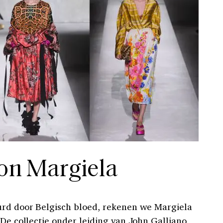
on Margiela
urd door Belgisch bloed, rekenen we Margiela
 De collectie onder leiding van John Galliano