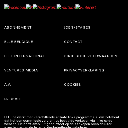
ABONNEMENT
JOBS/STAGES
ELLE BELGIQUE
CONTACT
ELLE INTERNATIONAL
JURIDISCHE VOORWAARDEN
VENTURES MEDIA
PRIVACYVERKLARING
A.V.
COOKIES
IA CHART
ELLE.be werkt met verschillende affiliate links programma’s, wat betekent
dat het een commissie verdient op bepaalde verkopen via links op de
website. Dit heeft absoluut geen effect op de aankopen noch de user
experience van de lezer op desbetreffende webshops.
Meer info