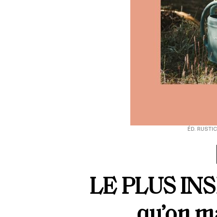
ÉD. RUSTIC
LE PLUS
IN
qu’on ma