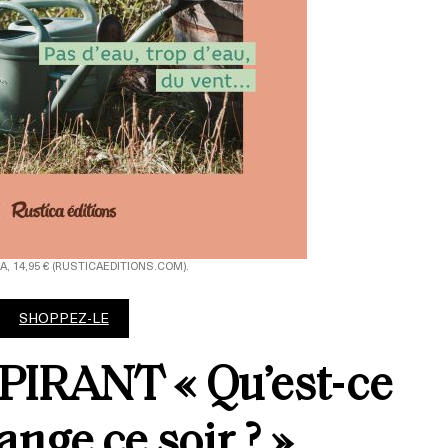
A, 14,95 € (RUSTICAEDITIONS.COM).
SHOPPEZ-LE
SPIRANT
« Qu’est-ce
nge ce soir ? »