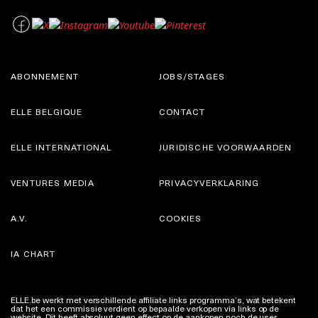
ABONNEMENT
JOBS/STAGES
ELLE BELGIQUE
CONTACT
ELLE INTERNATIONAL
JURIDISCHE VOORWAARDEN
VENTURES MEDIA
PRIVACYVERKLARING
A.V.
COOKIES
IA CHART
ELLE.be werkt met verschillende affiliate links programma’s, wat betekent
dat het een commissie verdient op bepaalde verkopen via links op de
website. Dit heeft absoluut geen effect op de aankopen noch de user