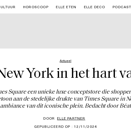
CULTUUR
HOROSCOOP
ELLE ETEN
ELLE DECO
PODCAS
Actueel
New York in het hart 
imes Square een unieke luxe conceptstore die shoppe
toon aan de stedelijke drukte van Times Square in 
 ambiance van dit iconische plein. Bedacht door Béatr
DOOR
ELLE PARTNER
GEPUBLICEERD OP : 12/11/2024