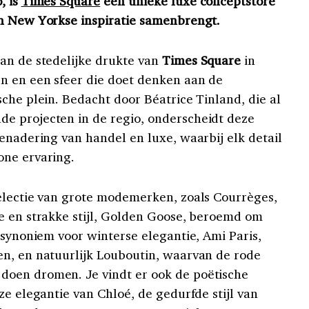
,
is
Times Square
een unieke luxe conceptstore
en New Yorkse inspiratie samenbrengt.
an de stedelijke drukte van
Times Square
in
n en een sfeer die doet denken aan de
sche plein. Bedacht door Bé
atrice Tinland, die
al
e projecten in de regio, onderscheidt deze
benadering van handel en luxe,
waarbij
elk detail
one ervaring.
electie van grote modemerken, zoals Courrèges,
e en strakke stijl, Golden Goose, beroemd om
 synoniem voor winterse elegantie, Ami Paris,
n, en natuurlijk Louboutin, waarvan de rode
oen dromen. Je vindt er ook de poëtische
ze elegantie van Chloé, de gedurfde stijl van