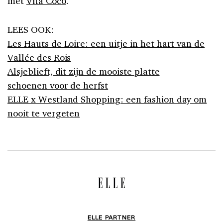
met
Vita Coco
.
LEES OOK:
Les Hauts de Loire: een uitje in het hart van de
Vallée des Rois
Alsjeblieft, dit zijn de mooiste platte
schoenen voor de herfst
ELLE x Westland Shopping: een fashion day om
nooit te vergeten
ELLE PARTNER