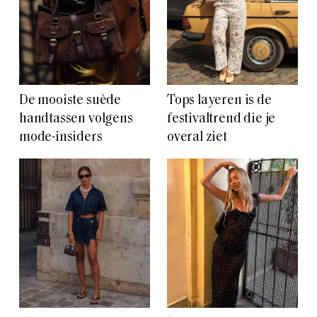
De mooiste suède
Tops layeren is de
handtassen volgens
festivaltrend die je
mode-insiders
overal ziet