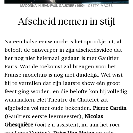
MADONNA IN JEAN-PAUL GAULTIER (1990)
– GETTY IMAGES
Afscheid nemen in stijl
Na een halve eeuw mode is het sprookje uit, al
belooft de ontwerper in zijn afscheidsvideo dat
het nog niet helemaal gedaan is met Gaultier
Paris. Wat de toekomst zal brengen voor het
Franse modehuis is nog niet duidelijk. Wel wist
hij te vertellen dat zijn laatste show één groot
feest ging worden, en die belofte kon hij volledig
waarmaken. Het Theatre du Chatelet zat
afgeladen vol met oude bekenden.
Pierre Cardin
(Gaultiers eerste leermeester),
Nicolas
Ghesquière
(ooit z’n assistent, nu aan het roer
van Louis Vuitton),
Dries Van Noten
en vele