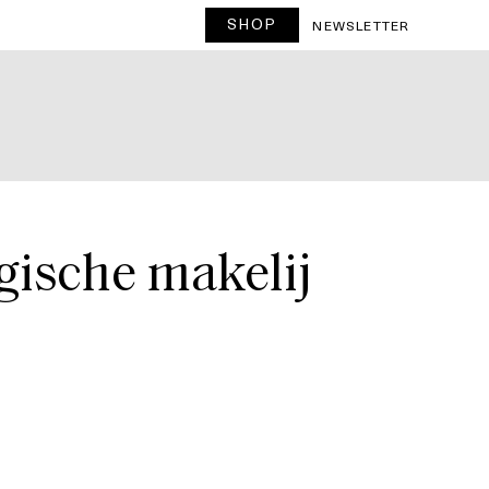
SHOP
T
NEWSLETTER
gische makelij