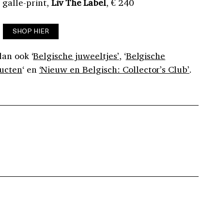
 galle-print,
Liv The Label
, € 240
SHOP HIER
an ook ‘
Belgische juweeltjes’
, ‘
Belgische
ucten
‘ en
‘Nieuw en Belgisch: Collector’s Club’
.