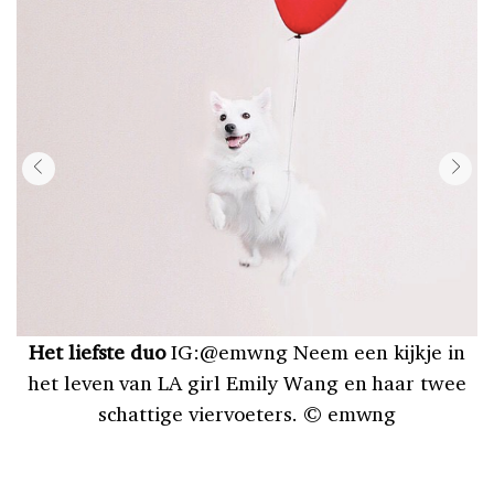
Het liefste duo
IG:@emwng Neem een kijkje in
het leven van LA girl Emily Wang en haar twee
D
schattige viervoeters. © emwng