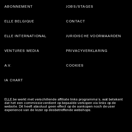
ABONNEMENT
JOBS/STAGES
ELLE BELGIQUE
CONTACT
ELLE INTERNATIONAL
JURIDISCHE VOORWAARDEN
VENTURES MEDIA
PRIVACYVERKLARING
A.V.
COOKIES
IA CHART
ELLE.be werkt met verschillende affiliate links programma’s, wat betekent
dat het een commissie verdient op bepaalde verkopen via links op de
website. Dit heeft absoluut geen effect op de aankopen noch de user
experience van de lezer op desbetreffende webshops.
Meer info