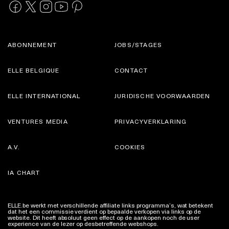
ABONNEMENT
JOBS/STAGES
ELLE BELGIQUE
CONTACT
ELLE INTERNATIONAL
JURIDISCHE VOORWAARDEN
VENTURES MEDIA
PRIVACYVERKLARING
A.V.
COOKIES
IA CHART
ELLE.be werkt met verschillende affiliate links programma’s, wat betekent
dat het een commissie verdient op bepaalde verkopen via links op de
website. Dit heeft absoluut geen effect op de aankopen noch de user
experience van de lezer op desbetreffende webshops.
Meer info