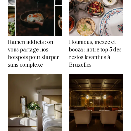
Ramen addicts : on
Houmous, mezze et
vous partage nos
booza : notre top 5 des
hotspots pour slurper
restos levantins à
sans complexe
Bruxelles