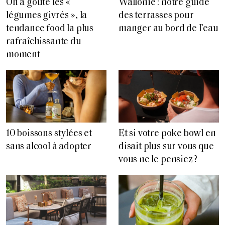
On a goûté les «
Wallonie : notre guide
légumes givrés », la
des terrasses pour
tendance food la plus
manger au bord de l’eau
rafraîchissante du
moment
10 boissons stylées et
Et si votre poke bowl en
sans alcool à adopter
disait plus sur vous que
vous ne le pensiez ?