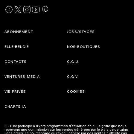
ABONNEMENT
JOBS/STAGES
ELLE BELGIË
NOS BOUTIQUES
CONTACTS
C.G.U.
VENTURES MEDIA
C.G.V.
VIE PRIVÉE
COOKIES
CHARTE IA
ELLE.be participe à divers programmes d’affiliation ce qui signifie que nous
recevons une commission sur les ventes générées par le biais de certains
liens créés. Le pourcentage du revenu généré par ces ventes n’affecte pas