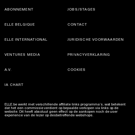
ABONNEMENT
JOBS/STAGES
ELLE BELGIQUE
CONTACT
ELLE INTERNATIONAL
JURIDISCHE VOORWAARDEN
VENTURES MEDIA
PRIVACYVERKLARING
A.V.
COOKIES
IA CHART
ELLE.be werkt met verschillende affiliate links programma’s, wat betekent
dat het een commissie verdient op bepaalde verkopen via links op de
website. Dit heeft absoluut geen effect op de aankopen noch de user
experience van de lezer op desbetreffende webshops.
Meer info