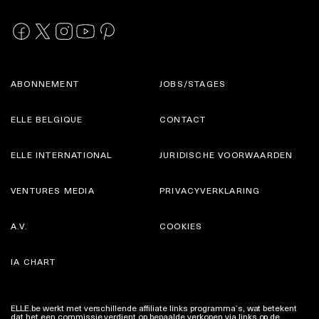
ABONNEMENT
JOBS/STAGES
ELLE BELGIQUE
CONTACT
ELLE INTERNATIONAL
JURIDISCHE VOORWAARDEN
VENTURES MEDIA
PRIVACYVERKLARING
A.V.
COOKIES
IA CHART
ELLE.be werkt met verschillende affiliate links programma’s, wat betekent
dat het een commissie verdient op bepaalde verkopen via links op de