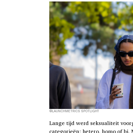
©LAUNCHMETRICS SPOTLIGHT
Lange tijd werd seksualiteit voor
categorieën: hetero, homo of bi. M