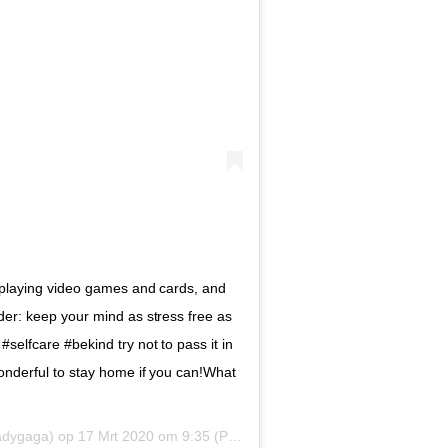
, playing video games and cards, and
der: keep your mind as stress free as
selfcare #bekind try not to pass it in
wonderful to stay home if you can!What
dygaga) op
17 Mrt 2020 om 9:35 (PDT)