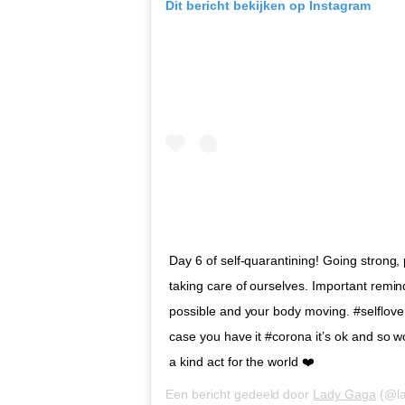
Dit bericht bekijken op Instagram
Day 6 of self-quarantining! Going strong
taking care of ourselves. Important remin
possible and your body moving. #selflove #
case you have it #corona it’s ok and so 
a kind act for the world ❤️
Een bericht gedeeld door
Lady Gaga
(@la