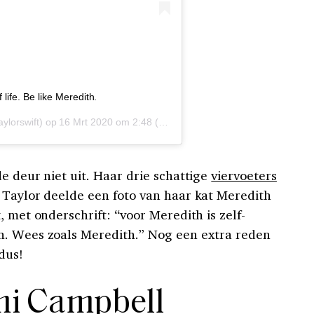
 life. Be like Meredith.
ylorswift) op
16 Mrt 2020 om 2:48 (PDT)
e deur niet uit. Haar drie schattige
viervoeters
 Taylor deelde een foto van haar kat Meredith
, met onderschrift: “voor Meredith is zelf-
n. Wees zoals Meredith.” Nog een extra reden
dus!
i Campbell