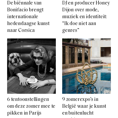
De biënnale van
DJ en producer Honey
Bonifacio brengt
Dijon over mode,
internationale
muziek en identiteit:
hedendaagse kunst
“Ik doe niet aan
naar Corsica
genres”
6 tentoonstellingen
9 zomerexpo’s in
om deze zomer mee te
België waar je kunst
pikken in Parijs
en buitenlucht