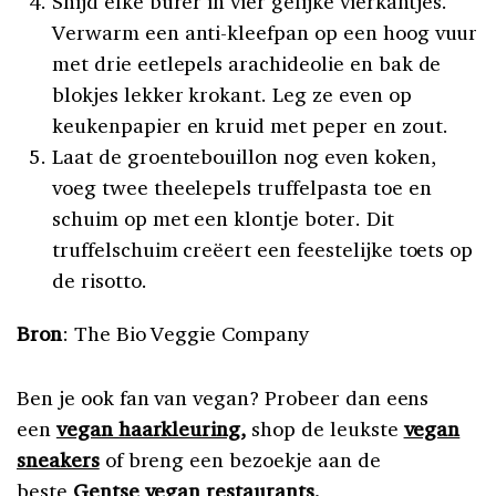
Snijd elke burer in vier gelijke vierkantjes.
Verwarm een anti-kleefpan op een hoog vuur
met drie eetlepels arachideolie en bak de
blokjes lekker krokant. Leg ze even op
keukenpapier en kruid met peper en zout.
Laat de groentebouillon nog even koken,
voeg twee theelepels truffelpasta toe en
schuim op met een klontje boter. Dit
truffelschuim creëert een feestelijke toets op
de risotto.
Bron
: The Bio Veggie Company
Ben je ook fan van vegan? Probeer dan eens
een
vegan haarkleuring
,
shop de leukste
vegan
sneakers
of breng een bezoekje aan de
beste
Gentse vegan restaurants
.